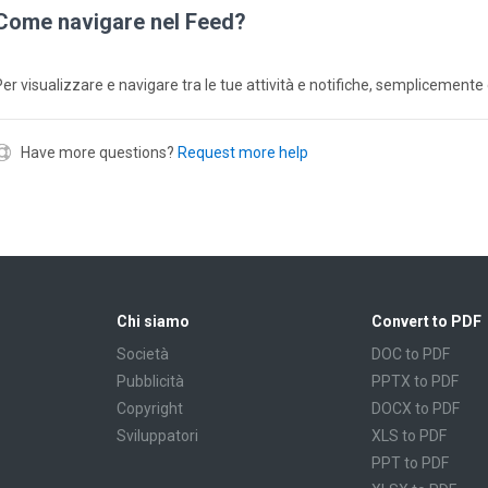
Come navigare nel Feed?
Per visualizzare e navigare tra le tue attività e notifiche, semplicemente 
Have more questions?
Request more help
Chi siamo
Convert to PDF
Società
DOC to PDF
Pubblicità
PPTX to PDF
Copyright
DOCX to PDF
Sviluppatori
XLS to PDF
PPT to PDF