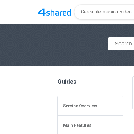
Guides
Service Overview
General Questions
Main Features
Access to 4shared