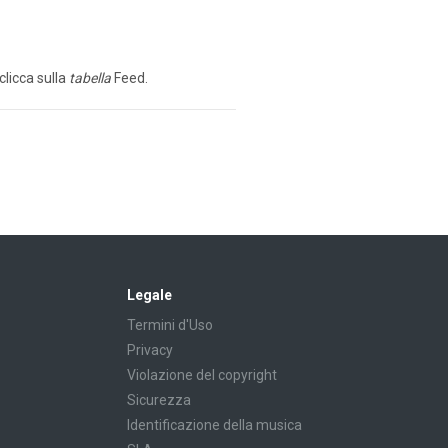
clicca sulla
tabella
Feed.
Legale
Termini d'Uso
Privacy
Violazione del copyright
Sicurezza
Identificazione della musica