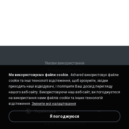
Умови використання
Конфіденційність
Ми використовуємо файли cookie.
4shared використовує файли
Підтримка
cookie та інші технології відстеження, щоб зрозуміти, звідки
Не продавати мою особисту інформацію
приходять наші відвідувачі, і поліпшити Ваш досвід перегляду
Не ділитися моєю особистою інформацією
нашого веб-сайту. Використовуючи наш веб-сайт, ви погоджуєтеся
на використання нами файлів cookie та інших технологій
відстеження.
Змінити мої налаштування
Українська
Я погоджуюся
Версія для настільних ПК