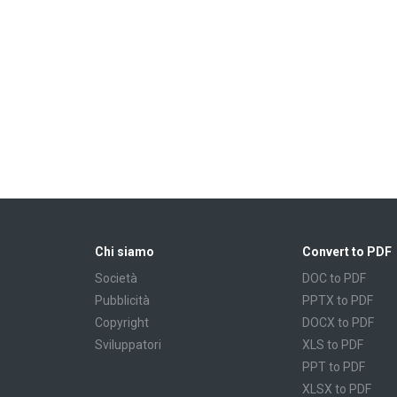
Chi siamo
Convert to PDF
Società
DOC to PDF
Pubblicità
PPTX to PDF
Copyright
DOCX to PDF
Sviluppatori
XLS to PDF
PPT to PDF
XLSX to PDF