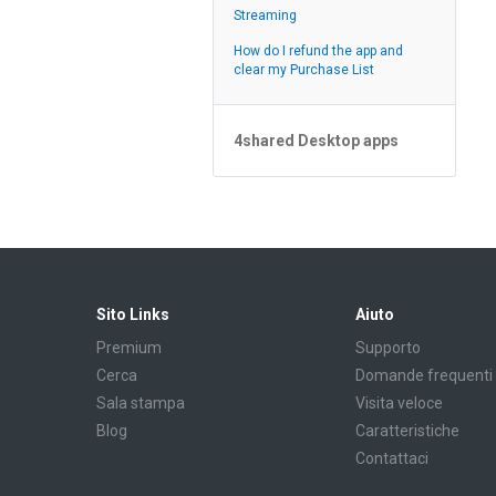
Streaming
Feed
How do I refund the app and
clear my Purchase List
4shared Desktop apps
4shared Desktop app for
Windows
Sito Links
Aiuto
Premium
Supporto
Cerca
Domande frequenti
Sala stampa
Visita veloce
Blog
Caratteristiche
Contattaci