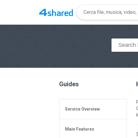
Guides
Service Overview
General Questions
Main Features
Access to 4shared