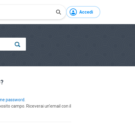
Accedi
e?
one password
.
posito campo. Riceverai un’email con il