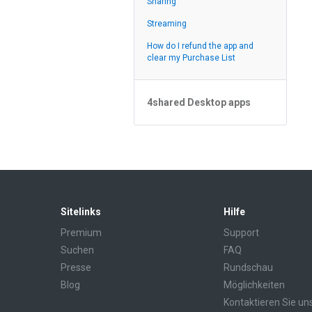
Sharing
Streaming
Streaming
Zufuhr
How do I refund the app and
clear my Purchase List
4shared Desktop apps
4shared Desktop app for
Windows
Sitelinks
Hilfe
Premium
Support
Suchen
FAQ
Presse
Rundschau
Blog
Möglichkeiten
Kontaktieren Sie un