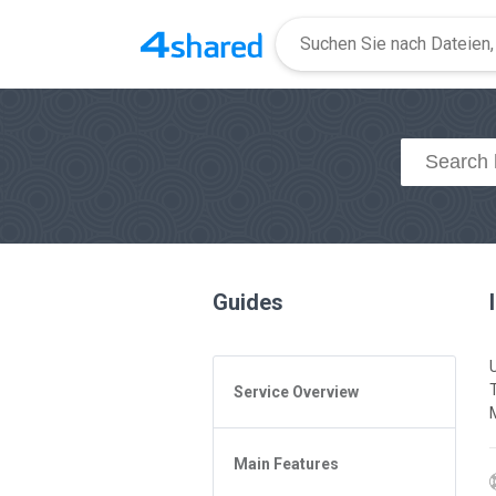
Guides
Service Overview
General Questions
Main Features
Access to 4shared