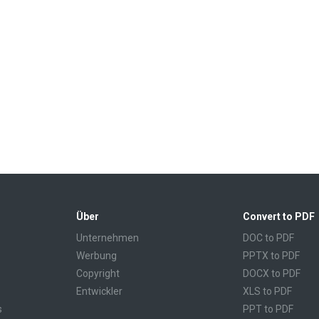
Über
Convert to PDF
Unternehmen
DOC to PDF
Werbung
PPTX to PDF
Copyright
DOCX to PDF
Entwickler
XLS to PDF
s
PPT to PDF